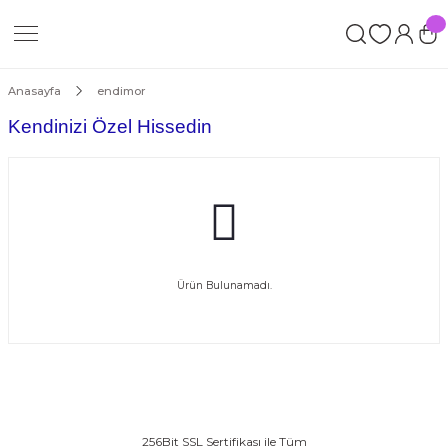
Geri Dön
İM
Anasayfa
endimor
Kendinizi Özel Hissedin
ORT
Ürün Bulunamadı.
ROP
256Bit SSL Sertifikası ile Tüm