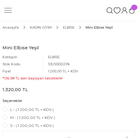
Geri Dön
İM
Anasayfa
KADIN GİYİM
ELBİSE
Mini Elbise Yeşil
Mini Elbise Yeşil
Kategori
ELBİSE
Stok Kodu
53US5DDJJN
ORT
Fiyat
1.200,00 TL + KDV
*136,98 TL den başlayan taksitlerle!
1.320,00 TL
Seçenekler
L - ( 1.200,00 TL + KDV )
ROP
M - ( 1.200,00 TL + KDV )
S - ( 1.200,00 TL + KDV )