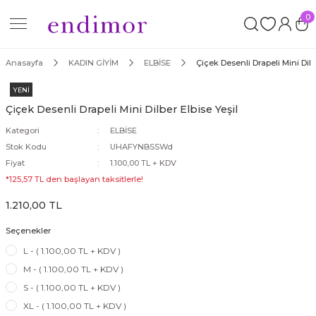
0
Geri Dön
İM
Anasayfa
KADIN GİYİM
ELBİSE
Çiçek Desenli Drapeli Mini Dilb
YENİ
Çiçek Desenli Drapeli Mini Dilber Elbise Yeşil
Kategori
ELBİSE
Stok Kodu
UHAFYNBSSWd
ORT
Fiyat
1.100,00 TL + KDV
*125,57 TL den başlayan taksitlerle!
1.210,00 TL
Seçenekler
L - ( 1.100,00 TL + KDV )
ROP
M - ( 1.100,00 TL + KDV )
S - ( 1.100,00 TL + KDV )
XL - ( 1.100,00 TL + KDV )