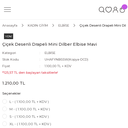
Geri Dön
İM
Anasayfa
KADIN GİYİM
ELBİSE
Çiçek Desenli Drapeli Mini Dilb
YENİ
Çiçek Desenli Drapeli Mini Dilber Elbise Mavi
Kategori
ELBİSE
Stok Kodu
UHAFYNBSSW(Kopya-DCD)
ORT
Fiyat
1.100,00 TL + KDV
*125,57 TL den başlayan taksitlerle!
1.210,00 TL
Seçenekler
L - ( 1.100,00 TL + KDV )
ROP
M - ( 1.100,00 TL + KDV )
S - ( 1.100,00 TL + KDV )
XL - ( 1.100,00 TL + KDV )