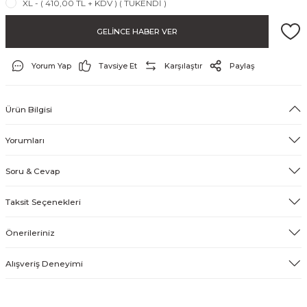
XL - ( 410,00 TL + KDV ) ( TÜKENDİ )
GELİNCE HABER VER
Yorum Yap
Tavsiye Et
Karşılaştır
Paylaş
Ürün Bilgisi
Yorumları
Soru & Cevap
Taksit Seçenekleri
Önerileriniz
Alışveriş Deneyimi