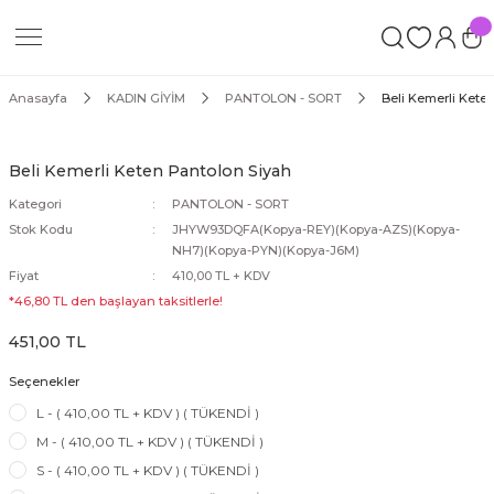
Geri Dön
İM
Anasayfa
KADIN GİYİM
PANTOLON - SORT
Beli Kemerli Kete
Beli Kemerli Keten Pantolon Siyah
Kategori
PANTOLON - SORT
Stok Kodu
JHYW93DQFA(Kopya-REY)(Kopya-AZS)(Kopya-
ORT
NH7)(Kopya-PYN)(Kopya-J6M)
Fiyat
410,00 TL + KDV
*46,80 TL den başlayan taksitlerle!
451,00 TL
Seçenekler
ROP
L - ( 410,00 TL + KDV ) ( TÜKENDİ )
M - ( 410,00 TL + KDV ) ( TÜKENDİ )
S - ( 410,00 TL + KDV ) ( TÜKENDİ )